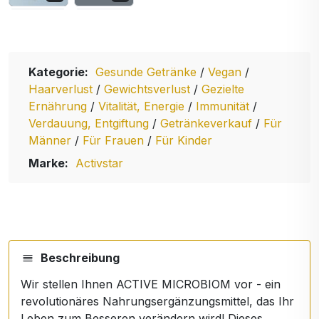
Kategorie:
Gesunde Getränke
/
Vegan
/
Haarverlust
/
Gewichtsverlust
/
Gezielte
Ernährung
/
Vitalität, Energie
/
Immunität
/
Verdauung, Entgiftung
/
Getränkeverkauf
/
Für
Männer
/
Für Frauen
/
Für Kinder
Marke:
Activstar
Beschreibung
Wir stellen Ihnen ACTIVE MICROBIOM vor - ein
revolutionäres Nahrungsergänzungsmittel, das Ihr
Leben zum Besseren verändern wird! Dieses