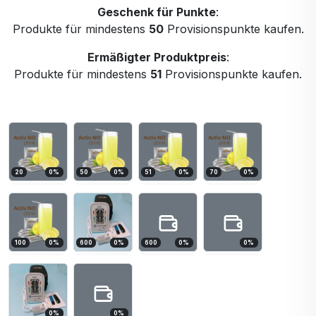
Geschenk für Punkte
:
Produkte für mindestens
50
Provisionspunkte kaufen.
Ermäßigter Produktpreis
:
Produkte für mindestens
51
Provisionspunkte kaufen.
20
0
%
50
0
%
51
0
%
70
0
%
100
0
%
600
0
%
600
0
%
0
%
0
%
0
%