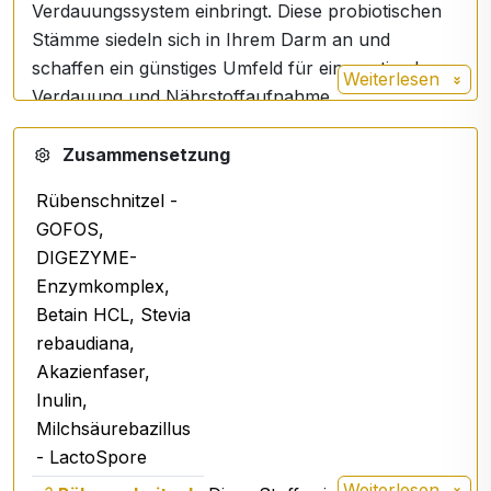
Verdauungssystem einbringt. Diese probiotischen
Stämme siedeln sich in Ihrem Darm an und
schaffen ein günstiges Umfeld für eine optimale
Weiterlesen
Verdauung und Nährstoffaufnahme.
Darüber hinaus können Sie sich dank
des
Enzymkomplexes DIGEZYME ®
von Problemen
Zusammensetzung
wie Blähungen, Flatulenz oder Verstopfung
Rübenschnitzel -
verabschieden. Dieser Komplex hilft bei der
GOFOS,
Aufspaltung der verschiedenen
DIGEZYME-
Nahrungsbestandteile, erleichtert so die Verdauung
Enzymkomplex,
und entlastet Ihr Verdauungssystem.
Betain HCL, Stevia
ACTIV MICROBIOME hat auch an Ihr
rebaudiana,
Wohlbefinden gedacht: Es enthält
Betain HCl, das
Akazienfaser,
zu einer gesunden Magensäure beiträgt, und den
Inulin,
natürlichen Süßstoff Stevia für einen großartigen
Milchsäurebazillus
Geschmack ohne Zuckerzusatz. Mit seinem
- LactoSpore
erfrischenden Passionsfruchtgeschmack wird die
Weiterlesen