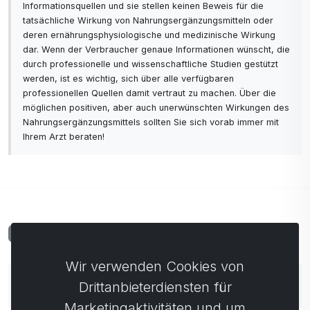
Informationsquellen und sie stellen keinen Beweis für die
entzündungshemmend
tatsächliche Wirkung von Nahrungsergänzungsmitteln oder
stärkt das Immunsystem
deren ernährungsphysiologische und medizinische Wirkung
dar. Wenn der Verbraucher genaue Informationen wünscht, die
heilende Eigenschaften
durch professionelle und wissenschaftliche Studien gestützt
verbessern den Stoffwechsel
werden, ist es wichtig, sich über alle verfügbaren
beseitigt unangenehme Gerüche
professionellen Quellen damit vertraut zu machen. Über die
Erhaltung des hauteigenen pH-Wertes
möglichen positiven, aber auch unerwünschten Wirkungen des
Nahrungsergänzungsmittels sollten Sie sich vorab immer mit
den Druck zu normalisieren
Ihrem Arzt beraten!
Kommentare
0
Wir verwenden Cookies von
Noch keine Kommentare. Seien Sie der Erste, der
Drittanbieterdiensten für
einen Kommentar abgibt.
Marketingaktivitäten und um