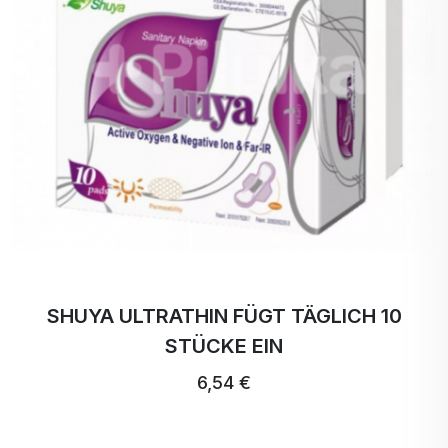
Die wichtigste und größte natürliche Quelle für
FAR-IR-Strahlung ist die Sonnenenergie. Sie
verbessert den Zustand des Blutes, indem sie es
reinigt und die Verklumpung der roten
Blutkörperchen verhindert, das Zellwachstum, die
DNA-Synthese und die Proteinsynthese steigert,
die für die Regeneration und Erneuerung der
Zellen notwendig sind.
Acht Schutzschichten für Ihren maximalen
Komfort und Ihre Gesundheit
SHUYA ULTRATHIN FÜGT TÄGLICH 10
SHUYA- HEALTH Produkte bestehen aus acht
STÜCKE EIN
Schutzschichten, die dafür sorgen, dass Sie sich
den ganzen Tag über frisch, bequem und sicher
6,54 €
fühlen.