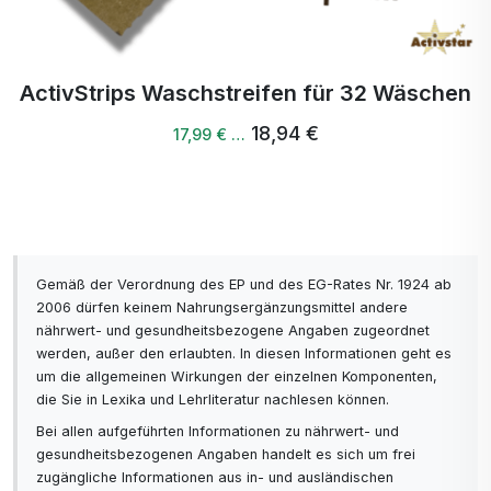
Schicht 5: Durchlässige Schicht - beschleunigt den
effektiven und schnellen Abfluss von Sekreten
und sorgt für ein trockenes Gefühl
ActivStrips Waschstreifen für 32 Wäschen
6. Schicht: bedeckt die Menstruationsbinde von
18,94 €
17,99 € …
unten
7. Schicht: atmungsaktive Schicht, die eine freie
Luftzirkulation ermöglicht
Gemäß der Verordnung des EP und des EG-Rates Nr. 1924 ab
8. Schicht: leicht aufzutragende, vollflächige
2006 dürfen keinem Nahrungsergänzungsmittel andere
Klebeschicht mit einem umweltfreundlichen
nährwert- und gesundheitsbezogene Angaben zugeordnet
Klebstoff
werden, außer den erlaubten. In diesen Informationen geht es
um die allgemeinen Wirkungen der einzelnen Komponenten,
die Sie in Lexika und Lehrliteratur nachlesen können.
Acht außergewöhnliche Eigenschaften der SHUYA
HEALTH Produkte:
Bei allen aufgeführten Informationen zu nährwert- und
gesundheitsbezogenen Angaben handelt es sich um frei
zugängliche Informationen aus in- und ausländischen
antibakteriell