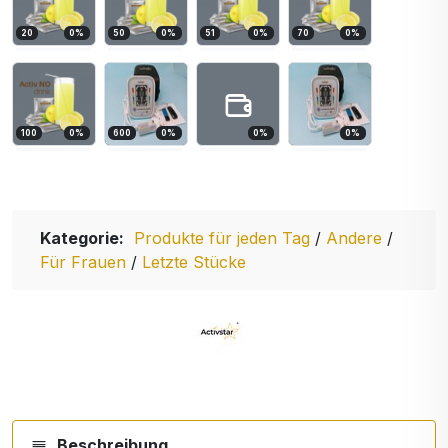
20
0
%
50
0
%
51
0
%
70
0
%
100
0
%
600
0
%
0
%
0
%
Kategorie:
Produkte für jeden Tag
/
Andere
/
Für Frauen
/
Letzte Stücke
Beschreibung