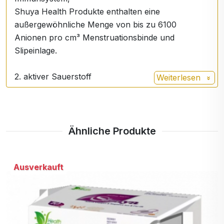
Shuya Health Produkte enthalten eine
außergewöhnliche Menge von bis zu 6100
Anionen pro cm³ Menstruationsbinde und
Slipeinlage.
2. aktiver Sauerstoff
Weiterlesen
Aktiver Sauerstoff erhöht die Luftdurchlässigkeit
der Menstruationstampons und beschleunigt so die
Zirkulation zwischen dem Intimbereich und der
Ähnliche Produkte
äußeren Oberfläche. Dadurch wird der
Sauerstoffaustausch erhöht, schädliche Bakterien
Ausverkauft
abgetötet und die Sauberkeit des Intimbereichs
erhalten.
3. Langwellige ultraviolette Strahlung FAR-IR