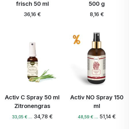
frisch 50 ml
500 g
36,16 €
8,16 €
Activ C Spray 50 ml
Activ NO Spray 150
Zitronengras
ml
34,78 €
51,14 €
33,05 € …
48,59 € …