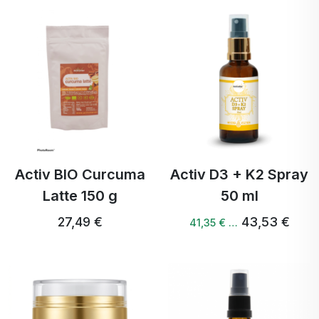
Activ BIO Curcuma
Activ D3 + K2 Spray
Latte 150 g
50 ml
27,49 €
43,53 €
41,35 € …