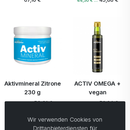
44,50 € …
Aktivmineral Zitrone
ACTIV OMEGA +
230 g
vegan
53,31 €
56,64 €
50,65 € …
54,38 € …
Wir verwenden Cookies von
Nächste →
Drittanbieterdiensten für