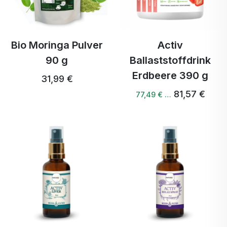
Bio Moringa Pulver
Activ
90 g
Ballaststoffdrink
Erdbeere 390 g
31,99 €
81,57 €
77,49 € …