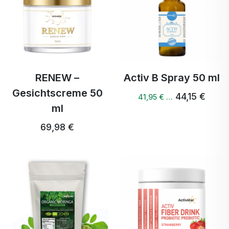
RENEW –
Activ B Spray 50 ml
Gesichtscreme 50
44,15 €
41,95 € …
ml
69,98 €