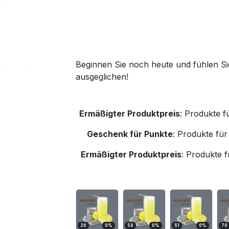
Beginnen Sie noch heute und fühlen Sie
ausgeglichen!
Ermäßigter Produktpreis
:
Produkte f
Geschenk für Punkte
:
Produkte für
Ermäßigter Produktpreis
:
Produkte f
20
0
%
50
0
%
51
0
%
70