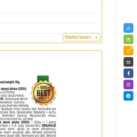
Weiterlesen
0
chst. Die Frucht enthält Bestandteile,
s auswirken.
ain, CACTINEA®, Koffein.