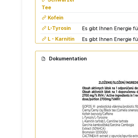
Tee
Kofein
L-Tyrosin
Es gibt Ihnen Energie f
L - Karnitin
Es gibt Ihnen Energie f
Tartrát
Garcinia
Es handelt sich um eine
Dokumentation
Cambogia
die sich positiv auf di
Bromelain
Es ist ein starkes eiw
Es lindert Schweregefü
Opuncia -
Fördert den Stoffwechs
Kaktusfeigen
GOFOS®, Carnitin-Tartr