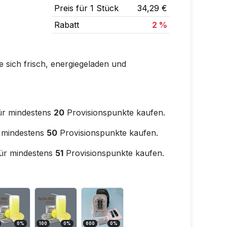
Preis für 1 Stück
34,29 €
Rabatt
2 %
 sich frisch, energiegeladen und
ür mindestens
20
Provisionspunkte kaufen.
 mindestens
50
Provisionspunkte kaufen.
ür mindestens
51
Provisionspunkte kaufen.
0
%
100
0
%
600
0
%