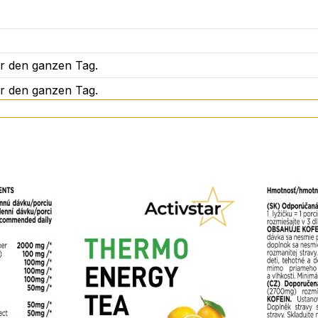
ür den ganzen Tag.
ür den ganzen Tag.
n wild wachsenden Baum, der hauptsächlich in Südindien wä
e Gewichtsreduktion und die Verringerung des Körperumfang
eißverdauendes Enzym, das in der Ananaspflanze vorkommt.
hle und Blähungen.
el und den Fettabbau.
at, Schwarzer Tee, L-Theanin, Garcinia Cambogia, Bromel