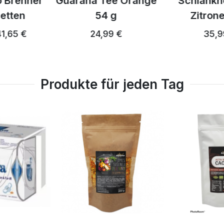
ee Orange
Schlankheits-Tee
Thermo E
 g
Zitrone 98 g
mandar
99 €
35,99 €
34,29 € 
Produkte für jeden Tag