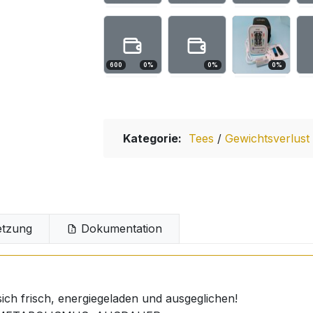
600
0
%
0
%
0
%
Kategorie:
Tees
/
Gewichtsverlust
tzung
Dokumentation
ich frisch, energiegeladen und ausgeglichen!