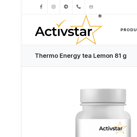
+421904262747
info@activstar.eu
PRODU
Thermo Energy tea Lemon 81 g