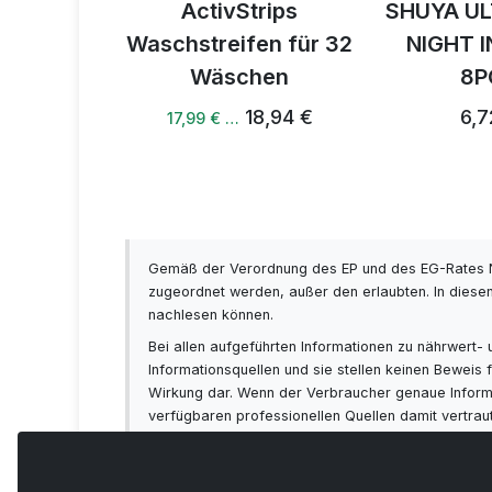
trips
SHUYA ULTRATHEN
Gemis
fen für 32
NIGHT INSERTS
Trocke
hen
8PCS
ohne Glu
Salz 
18,94 €
6,72 €
5,8
Gemäß der Verordnung des EP und des EG-Rates N
zugeordnet werden, außer den erlaubten. In diesen
nachlesen können.
Bei allen aufgeführten Informationen zu nährwert
Informationsquellen und sie stellen keinen Bewei
Wirkung dar. Wenn der Verbraucher genaue Informat
verfügbaren professionellen Quellen damit vertra
sich vorab immer mit Ihrem Arzt beraten!