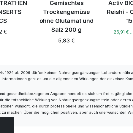
chtes
Activ BIO Kakao +
Activ BI
ngemüse
Reishi - Cordyceps
Latte
tamat und
150 g
27,
200 g
28,32 €
26,91 € …
3 €
r. 1924 ab 2006 dürfen keinem Nahrungsergänzungsmittel andere nähr
 Informationen geht es um die allgemeinen Wirkungen der einzelnen Kompo
- und gesundheitsbezogenen Angaben handelt es sich um frei zugängliche
s für die tatsächliche Wirkung von Nahrungsergänzungsmitteln oder deren
ionen wünscht, die durch professionelle und wissenschaftliche Studien ge
ut zu machen. Über die möglichen positiven, aber auch unerwünschten Wi