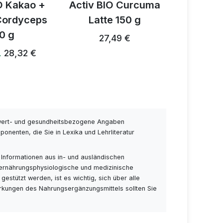
O Curcuma
Activ 3 Mix
ACTIV
 150 g
Pilzgewürz 150 g
v
49 €
28,82 €
28,24 € …
54,38 €
wert- und gesundheitsbezogene Angaben
nenten, die Sie in Lexika und Lehrliteratur
 Informationen aus in- und ausländischen
 ernährungsphysiologische und medizinische
stützt werden, ist es wichtig, sich über alle
rkungen des Nahrungsergänzungsmittels sollten Sie