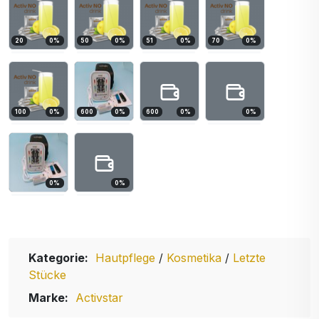
20
0
%
50
0
%
51
0
%
70
0
%
100
0
%
600
0
%
600
0
%
0
%
0
%
0
%
Kategorie:
Hautpflege
/
Kosmetika
/
Letzte
Stücke
Marke:
Activstar