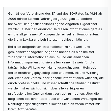
Sicherheitserwägungen
: im Allgemeinen gut
Gemäß der Verordnung des EP und des EG-Rates Nr. 1924 ab
verträglich.
2006 dürfen keinem Nahrungsergänzungsmittel andere
nährwert- und gesundheitsbezogene Angaben zugeordnet
Linderung von juckender Kopfhaut
werden, außer den erlaubten. In diesen Informationen geht es
um die allgemeinen Wirkungen der einzelnen Komponenten,
"Für diejenigen, die unter Schuppen leiden, wirkt
die Sie in Lexika und Lehrliteratur nachlesen können.
Arganöl entzündungshemmend und verstopft die
Bei allen aufgeführten Informationen zu nährwert- und
Poren nicht, was zu einer Schädigung der
gesundheitsbezogenen Angaben handelt es sich um frei
Haarfollikel führen kann", sagt Gina Rivera,
zugängliche Informationen aus in- und ausländischen
Hairstylistin und Gründerin von Phenix Salon
Informationsquellen und sie stellen keinen Beweis für die
Suites. Um Arganöl als zusätzliche Behandlung zu
tatsächliche Wirkung von Nahrungsergänzungsmitteln oder
deren ernährungsphysiologische und medizinische Wirkung
verwenden, empfiehlt sie, ein paar Tropfen in die
dar. Wenn der Verbraucher genaue Informationen wünscht, die
Kopfhaut einzumassieren, um die Durchblutung
durch professionelle und wissenschaftliche Studien gestützt
anzuregen. Am besten über Nacht einwirken
werden, ist es wichtig, sich über alle verfügbaren
lassen und dann morgens abspülen.
professionellen Quellen damit vertraut zu machen. Über die
möglichen positiven, aber auch unerwünschten Wirkungen des
Nahrungsergänzungsmittels sollten Sie sich vorab immer mit
Vermeiden Sie Hitzeschäden
Ihrem Arzt beraten!