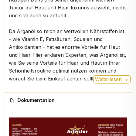
Textur auf Haut und Haar luxuriös aussieht, riecht
und sich auch so anfühlt.
Da Arganöl so reich an wertvollen Nährstoffen ist
- wie Vitamin E, Fettsäuren, Squalen und
Antioxidantien - hat es enorme Vorteile für Haut
und Haar. Hier erklären Experten, was Arganöl ist,
wie Sie seine Vorteile für Haar und Haut in Ihrer
Schönheitsroutine optimal nutzen können und
worauf Sie beim Einkauf achten sollten.
Weiterlesen
Was ist Arganöl überhaupt?
Dokumentation
"Die seit langem praktizierte Methode besteht
darin, die dicke Haut und das Fruchtfleisch der
Arganfrucht zu entfernen und dann die Nuss von
Hand zu schälen, um die ölreichen Kerne im
Inneren zu extrahieren", sagt Hadley King, MD,