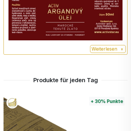
Dermatologe und klinischer Dozent für
Dermatologie an der Klinik. Weill Medical College
der Cornell University. "Die Kerne werden dann
gemahlen und gepresst, um reines, ungefiltertes
Arganöl zu erhalten, und dann dekantiert und
gefiltert, um ein noch reineres Öl zu erhalten.
Weiterlesen
Das Endergebnis ist ein äußerst nährendes Öl, das
leicht in die Haut eindringt, die Feuchtigkeit erhöht
und die Produktion natürlicher Lipide (auch Fette
Produkte für jeden Tag
genannt) aktiviert, um die Hautbarriere zu
schützen, erklärt Dr. Erum Ilyas, Dermatologe bei
Montgomery Dermatology in Pennsylvania.
+
30%
Punkte
Da Arganöl relativ leicht ist, kann es für die
meisten Hauttypen und generell für die
Haarstruktur verwendet werden.