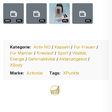
600
0
%
0
%
0
%
0
%
Kategorie:
Activ NO
/
Kapseln
/
Für Frauen
/
Für Männer
/
Kreislauf
/
Sport
/
Vitalität,
Energie
/
Gehirnaktivität
/
Aktienangebot
/
XBody
Marke:
Activstar
Tags:
XPunkte