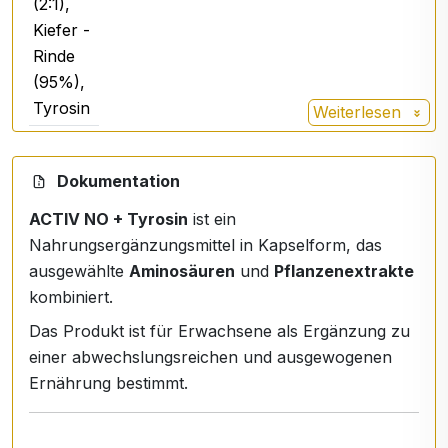
(2:1),
Kiefer -
Rinde
(95%),
Tyrosin
Weiterlesen
L-
L-Arginin-Alpha-Ketoglutarat wird als
Arginin
eine weiterentwickelte Form des
Dokumentation
AKG
klassischen L-Arginins bezeichnet. Diese
ACTIV NO + Tyrosin
ist ein
Aminosäure ist an der körpereigenen
Nahrungsergänzungsmittel in Kapselform, das
Produktion von Stickstoffmonoxid NO
ausgewählte
Aminosäuren
und
Pflanzenextrakte
beteiligt und reguliert den Blutdruck. Sie
kombiniert.
hat eine Rolle als Signalmolekül. Sie
wirkt blutdruckregulierend und sorgt für
Das Produkt ist für Erwachsene als Ergänzung zu
den guten Zustand des Herz-Kreislauf-
einer abwechslungsreichen und ausgewogenen
Systems.
Ernährung bestimmt.
L-
Es verbessert deutlich die Durchblutung
Citrullin
der Muskeln und Weichteile, verhilft