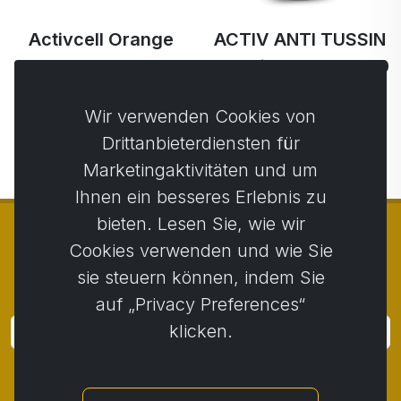
Activcell Orange
ACTIV ANTI TUSSIN
230 g
- Sublingualspray 50
ml
54,59 €
53,50 € …
Wir verwenden Cookies von
40,82 €
38,78 € …
Drittanbieterdiensten für
Marketingaktivitäten und um
Ihnen ein besseres Erlebnis zu
bieten. Lesen Sie, wie wir
Cookies verwenden und wie Sie
sie steuern können, indem Sie
© Copyright 2014 - 2026
Activstar
auf „Privacy Preferences“
klicken.
Anmeldung
Melden Sie sich für Neuigkeiten und Aktionen an