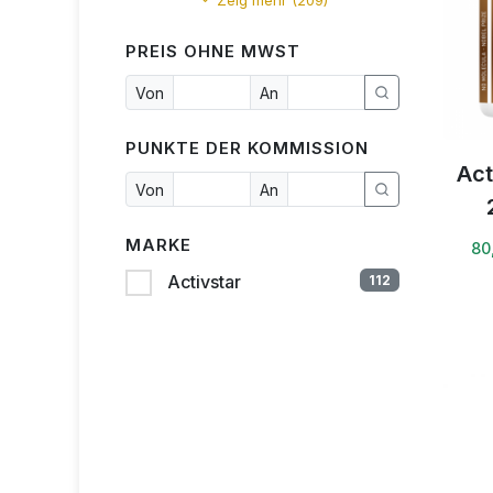
Zeig mehr (209)
PREIS OHNE MWST
Von
An
PUNKTE DER KOMMISSION
Act
Von
An
MARKE
80
Activstar
112