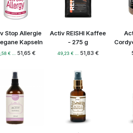
v Stop Allergie
Activ REISHI Kaffee
Act
vegane Kapseln
- 275 g
Cordy
51,65 €
51,83 €
,58 € …
49,23 € …