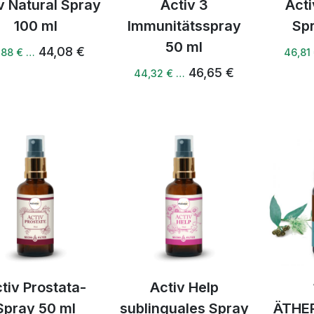
v Natural Spray
Activ 3
Act
100 ml
Immunitätsspray
Sp
50 ml
44,08 €
,88 € …
46,81
46,65 €
44,32 € …
tiv Prostata-
Activ Help
Spray 50 ml
sublinguales Spray
ÄTHE