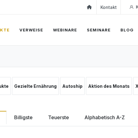
K
Kontakt
KTE
VERWEISE
WEBINARE
SEMINARE
BLOG
ukte
Gezielte Ernährung
Autoship
Aktion des Monats
Billigste
Teuerste
Alphabetisch A-Z