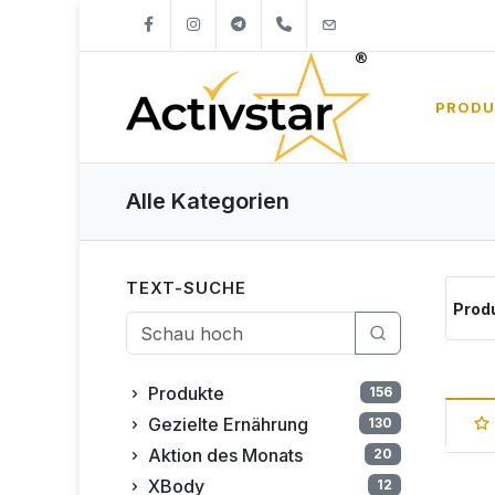
+421904262747
info@activstar.eu
PRODU
Alle Kategorien
TEXT-SUCHE
Prod
Produkte
156
Gezielte Ernährung
130
Aktion des Monats
20
XBody
12