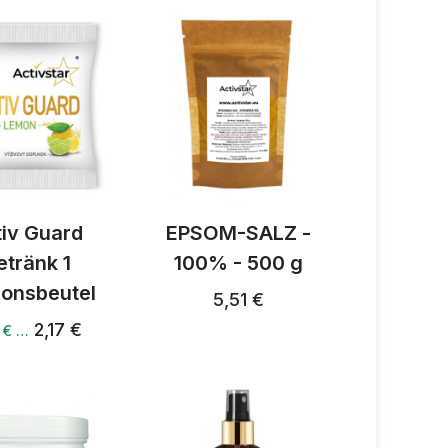
tiv Guard
EPSOM-SALZ -
etränk 1
100% - 500 g
ionsbeutel
5,51 €
2,17 €
 € …