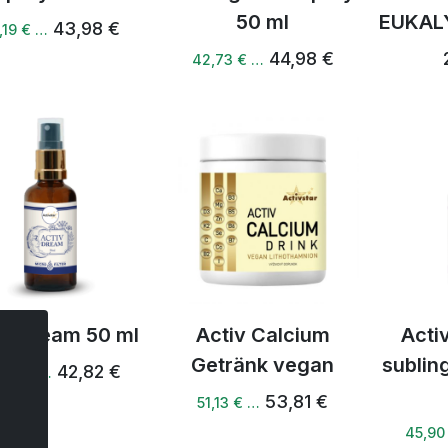
50 ml
EUKAL
43,98 €
,19 € …
44,98 €
42,73 € …
iv Dream 50 ml
Activ Calcium
Acti
Getränk vegan
sublin
42,82 €
,68 € …
53,81 €
51,13 € …
45,90