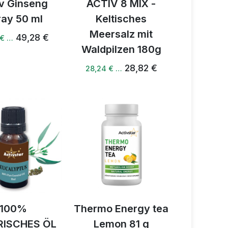
iv Ginseng
ACTIV 8 MIX -
ray 50 ml
Keltisches
Meersalz mit
49,28 €
 € …
Waldpilzen 180g
28,82 €
28,24 € …
100%
Thermo Energy tea
RISCHES ÖL
Lemon 81 g