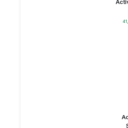
Acti
41
Ac