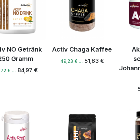
iv NO Getränk
Activ Chaga Kaffee
Ak
250 Gramm
s
51,83 €
49,23 € …
Johann
84,97 €
,72 € …