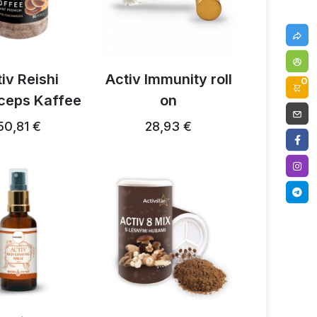
iv Reishi
Activ Immunity roll
0
ceps Kaffee
on
50,81 €
28,93 €