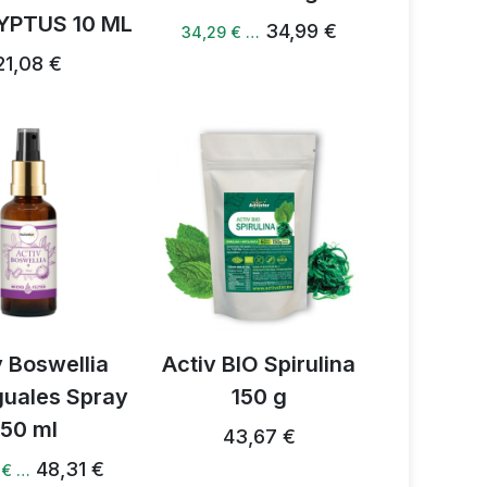
YPTUS 10 ML
34,99 €
34,29 € …
21,08 €
v Boswellia
Activ BIO Spirulina
guales Spray
150 g
50 ml
43,67 €
48,31 €
 € …