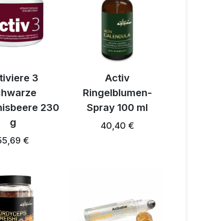
tiviere 3
Activ
chwarze
Ringelblumen-
isbeere 230
Spray 100 ml
g
40,40 €
55,69 €