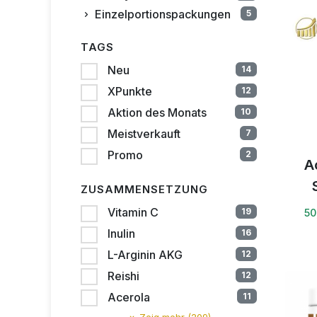
Einzelportionspackungen
5
TAGS
Neu
14
XPunkte
12
Aktion des Monats
10
Meistverkauft
7
Promo
2
A
ZUSAMMENSETZUNG
Vitamin C
19
50
Inulin
16
L-Arginin AKG
12
Reishi
12
Acerola
11