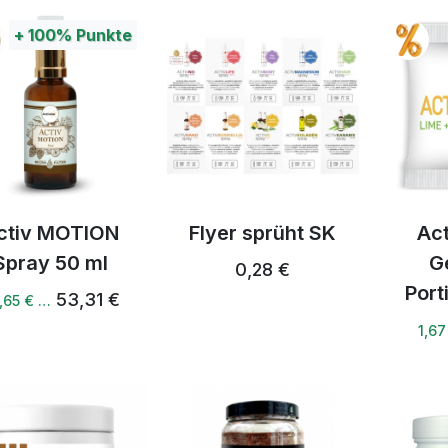
+
100%
Punkte
ctiv MOTION
Flyer sprüht SK
Ac
Spray 50 ml
G
0,28 €
Port
53,31 €
,65 € …
1,67