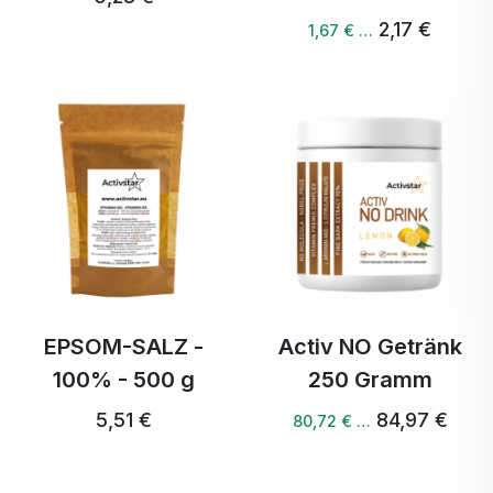
2,17 €
1,67 € …
EPSOM-SALZ -
Activ NO Getränk
100% - 500 g
250 Gramm
5,51 €
84,97 €
80,72 € …