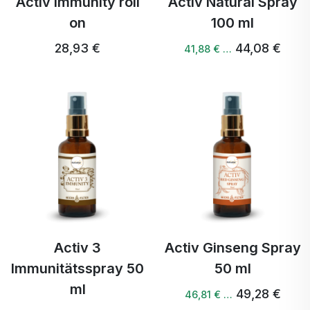
Activ Immunity roll
Activ Natural Spray
on
100 ml
28,93 €
44,08 €
41,88 € …
Activ 3
Activ Ginseng Spray
Immunitätsspray 50
50 ml
ml
49,28 €
46,81 € …