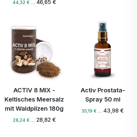
46,65 €
44,32 € …
ACTIV 8 MIX -
Activ Prostata-
Keltisches Meersalz
Spray 50 ml
mit Waldpilzen 180g
43,98 €
35,19 € …
28,82 €
28,24 € …