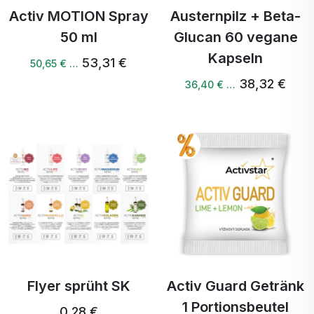
Activ MOTION Spray
Austernpilz + Beta-
50 ml
Glucan 60 vegane
Kapseln
53,31 €
50,65 € …
38,32 €
36,40 € …
Flyer sprüht SK
Activ Guard Getränk
1 Portionsbeutel
0,28 €