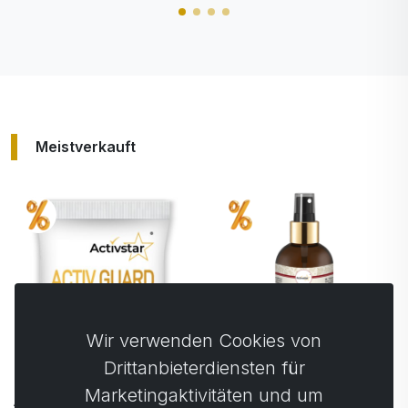
Meistverkauft
+
100%
Punkte
Wir verwenden Cookies von
Drittanbieterdiensten für
Marketingaktivitäten und um
Activ NO Spray 150
Activ NO Getränk 1