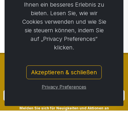
Ihnen ein besseres Erlebnis zu
ml
Beutel
bieten. Lesen Sie, wie wir
51,14 €
2,17 €
48,59 € …
1,67 € …
Cookies verwenden und wie Sie
sie steuern können, indem Sie
auf „Privacy Preferences“
klicken.
Akzeptieren & schließen
© Copyright 2014 - 2026
Activstar
Privacy Preferences
Anmeldung
Melden Sie sich für Neuigkeiten und Aktionen an
Kontakt
/
Geschäftsbedingungen
/
Privatsphäre
/
Rückgaberecht
/
Beschwerdeprotokoll
/