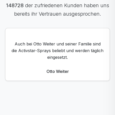
148728
der zufriedenen Kunden haben uns
bereits ihr Vertrauen ausgesprochen.
Hallo zusammen, ich habe nach einer
Operation zehn Jahre lang eine Knieschiene
getragen, und ein Freund hat mir
Activcollagen-Spray und Activbody-Spray
empfohlen, und ich gehe jetzt seit vier
Monaten ohne Schiene.
Robo